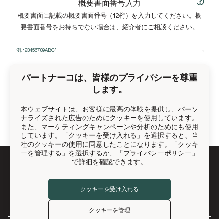
概要書面番号入力
概要書面に記載の概要書面番号（12桁）を入力してください。概
要書面番号をお持ちでない場合は、紹介者にご相談ください。
例: 123456789ABC*
パートナーコは、皆様のプライバシーを尊重
します。
続ける
本ウェブサイトは、お客様に最高の体験を提供し、パーソ
ナライズされた広告のためにクッキーを使用しています。
また、マーケティングキャンペーンや分析のためにも使用
しています。「クッキーを受け入れる」を選択すると、当
社のクッキーの使用に同意したことになります。「クッキ
ーを管理する」を選択するか、「プライバシーポリシー」
で詳細を確認できます。
© 2026 PartnerCo International LLC All Rights Reserved.
クッキーを受け入れる
クッキーを管理