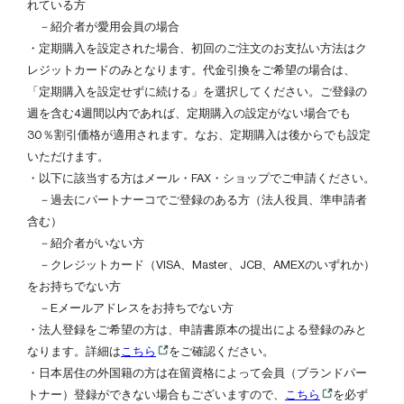
れている方
－紹介者が愛用会員の場合
・定期購入を設定された場合、初回のご注文のお支払い方法はク
レジットカードのみとなります。代金引換をご希望の場合は、
「定期購入を設定せずに続ける」を選択してください。ご登録の
週を含む4週間以内であれば、定期購入の設定がない場合でも
30％割引価格が適用されます。なお、定期購入は後からでも設定
いただけます。
・以下に該当する方はメール・FAX・ショップでご申請ください。
－過去に
パートナーコ
でご登録のある方（法人役員、準申請者
含む）
－紹介者がいない方
－クレジットカード（VISA、Master、JCB、AMEXのいずれか）
をお持ちでない方
－Eメールアドレスをお持ちでない方
・法人登録をご希望の方は、申請書原本の提出による登録のみと
なります。詳細は
こちら
をご確認ください。
・日本居住の外国籍の方は在留資格によって会員（ブランドパー
トナー）登録ができない場合もございますので、
こちら
を必ず